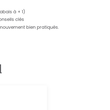
abais à + 1)
onseils clés
u mouvement bien pratiqués.
l